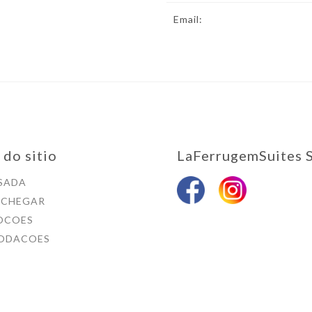
Email:
 do sitio
LaFerrugemSuites S
SADA
 CHEGAR
OCOES
ODACOES